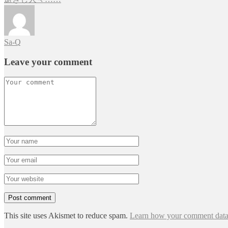
稿
ナ
ビ
Sa-Q
ゲ
Leave your comment
ー
シ
ョ
ン
This site uses Akismet to reduce spam.
Learn how your comment data 