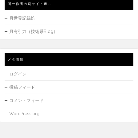
同一作者の別サイト達……
月世界記録処
月有引力（技術系Blog）
メタ情報
ログイン
投稿フィード
コメントフィード
WordPress.org