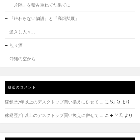
「片隅」を積み重ねてた果てに
『終わらない物語』と『高畑勲展』
逝きし人々……
煎り酒
沖縄の空から
最近のコメント
稼働歴7年以上のデスクトップ買い換えに併せて……
に
Sa-Q
より
稼働歴7年以上のデスクトップ買い換えに併せて……
に
M氏
より