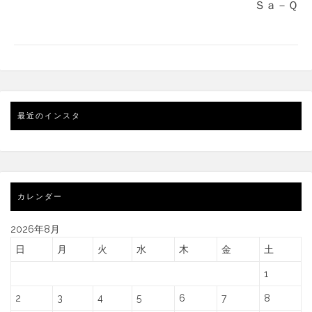
Ｓａ－Ｑ
最近のインスタ
カレンダー
2026年8月
日
月
火
水
木
金
土
1
2
3
4
5
6
7
8