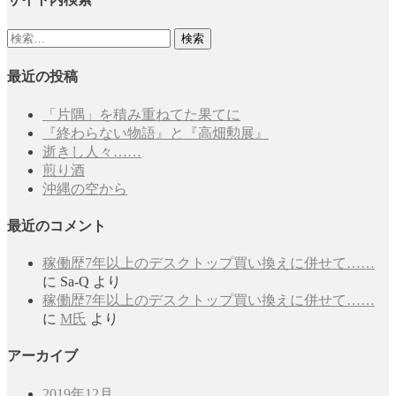
検
索:
最近の投稿
「片隅」を積み重ねてた果てに
『終わらない物語』と『高畑勲展』
逝きし人々……
煎り酒
沖縄の空から
最近のコメント
稼働歴7年以上のデスクトップ買い換えに併せて……
に
Sa-Q
より
稼働歴7年以上のデスクトップ買い換えに併せて……
に
M氏
より
アーカイブ
2019年12月