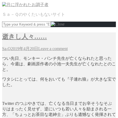
Ｓａ－Ｑのやくたいもないサイト
逝きし人々……
Sa-Q
2019年4月20日
Leave a comment
つい先日、モンキー・パンチ先生が亡くなられたと思った
ら、今週は、劇画原作者の小池一夫先生が亡くなれたとのこ
と。
ワタシにとっては、何をおいても『子連れ狼』が大きな宝で
した。
Twitter のつぶやきでは、亡くなる当日までお辛そうなそぶ
りはまったく見せず、逆にいつも若い人々を励まされる一
方、「ちょっとお茶目な老紳士」ぶりも遺憾なく発揮されて