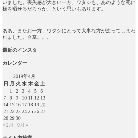
いました。喪失感が大きい一方、ワタシも、あのような死に
様を晒せるだろうか、という思いもあります。
ああ、またお一方、ワタシにとって大事な方が逝ってしまわ
れました。合掌。。。
最近のインスタ
カレンダー
2019年4月
日
月
火
水
木
金
土
1
2
3
4
5
6
7
8
9
10
11
12
13
14
15
16
17
18
19
20
21
22
23
24
25
26
27
28
29
30
« 2月
9月 »
サイト内検索