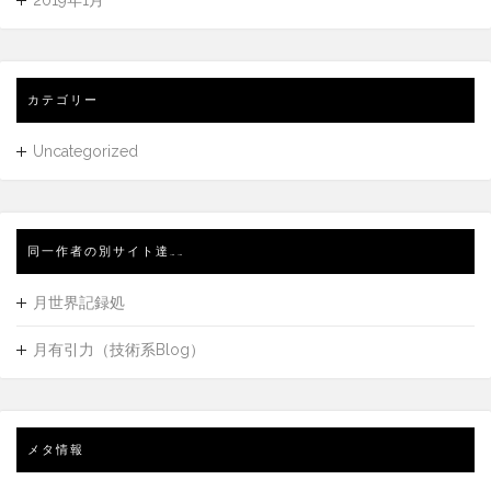
カテゴリー
Uncategorized
同一作者の別サイト達……
月世界記録処
月有引力（技術系Blog）
メタ情報