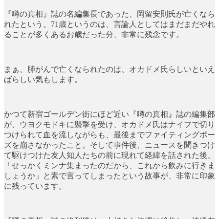
『噂の真相』誌の名編集長であった、岡留安則氏が亡くなら
れたという。71歳というのは、言論人としてはまだまだやれ
ることが多くあるお歳だった分、非常に残念です。
まぁ、肺がんで亡くなられたのは、オカドメ氏らしいといえ
ばらしい気もします。
かつて新宿ゴールデン街にほど近い『噂の真相』誌の編集部
が、ウヨクモドキに襲撃を受け、オカドメ氏はナイフで切り
つけられて血を流しながらも、最後までファイティングポー
ズを崩さなかったこと。そして事件後、ニュースを聞きつけ
て駆けつけた友人知人たちの前に現れて経緯を話された後、
「せっかくミンナ集まったのだから、これから飲みに行きま
しょうか」と素で言ってしまったという故事が、非常に印象
に残っています。