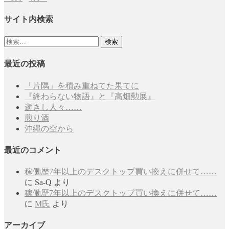
サイト内検索
検
索:
最近の投稿
「片隅」を積み重ねてた果てに
『終わらない物語』と『高畑勲展』
逝きし人々……
煎り酒
沖縄の空から
最近のコメント
稼働歴7年以上のデスクトップ買い換えに併せて……
に
Sa-Q
より
稼働歴7年以上のデスクトップ買い換えに併せて……
に
M氏
より
アーカイブ