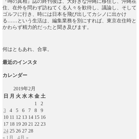
『噂の真相』誌の終刊後は、大好きな沖縄に移住し、沖縄在
住、在外を問わず訪ねてくる人々を歓待し、議論し、そして
ゴルフに行き、時には日本を飛び出してカシノに出かけ
る……という生活は、編集業務を別にすれば、東京在住時と
かわらず精力的だったと聞き及びます。
何はともあれ、合掌。
最近のインスタ
カレンダー
2019年2月
日
月
火
水
木
金
土
1
2
3
4
5
6
7
8
9
10
11
12
13
14
15
16
17
18
19
20
21
22
23
24
25
26
27
28
« 1月
4月 »