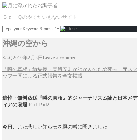
Ｓａ－Ｑのやくたいもないサイト
沖縄の空から
Sa-Q
2019年2月3日
Leave a comment
「噂の真相」編集長・岡留安則が肺がんのため死去 元スタ
ッフ一同による正式報告を全文掲載
追悼・無料放送『噂の真相』的ジャーナリズム論と日本メデ
ィアの衰退
Par1
Part2
今日、また悲しい知らせを風の噂に聞きました。