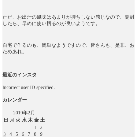
ただ、お出汁の風味はあまりが持ちしない感じなので、開封
したら、早めに使い切るのが良いようです。
自宅で作るのも、簡単なようですので、皆さんも、是非、お
ためあれ。
最近のインスタ
Incorrect user ID specified.
カレンダー
2019年2月
日
月
火
水
木
金
土
1
2
3
4
5
6
7
8
9