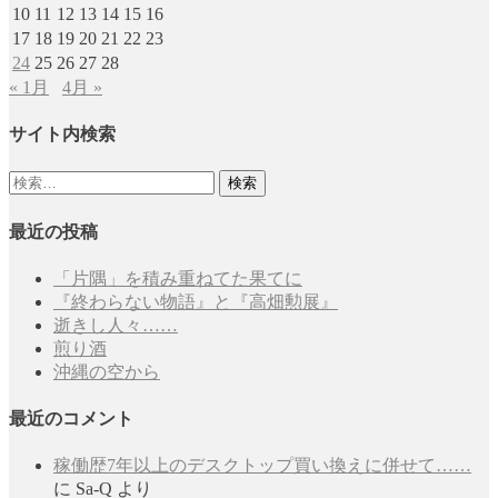
10
11
12
13
14
15
16
17
18
19
20
21
22
23
24
25
26
27
28
« 1月
4月 »
サイト内検索
検
索:
最近の投稿
「片隅」を積み重ねてた果てに
『終わらない物語』と『高畑勲展』
逝きし人々……
煎り酒
沖縄の空から
最近のコメント
稼働歴7年以上のデスクトップ買い換えに併せて……
に
Sa-Q
より